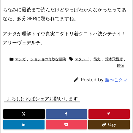
ちなみに最後まで読んだけどやっぱわかんなかったってあ
なた、多分GERに殴られてますね。
アナタが理解トイウ真実ニダトリ着クコトハ決シテナイ！
アリーヴェデルチ。

マンガ
,
ジョジョの奇妙な冒険

スタンド
,
能力
,
荒木飛呂彦
,
最強

Posted by
腹ぺこクマ
よろしければシェアお願いします
Copy