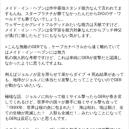
メイド・イン・ヘブンは作中最強スタンド能力なんて言われてま
すもんね。スタープラチナが勝てなかったんだからDIOのザ・ワ
ールドでも勝てないでしょうし。
ウェザーとかグレイトフルデッドみたいな能力は天敵ですけど、
メイド・イン・ヘブンは全宇宙を能力対象なんだからプッチ神父
が逃げに徹したらどうにもならない気がします。
>こんな無敵のGERでも，ケープカナベラルから遠く離れていて
はメイド・イン・ヘブンには無力
私の個人的な考察ですけど、これは単純にGERが攻撃だと認識し
なかったように思うんですよね。
例えばジョルノが足を滑らせて崖からダイブ → 死ぬ結果があって
も、地球がジョルノに体当たり攻撃したってことでないのでGER
が動かないみたいな。
極端な話、ジョルノに向かって核ミサイル撃ったらGERが巻き戻
してくれるけど、世界中の国々が勝手に核ミサイル撃ち合って
「199X年、世界は核の炎に包まれた！ 海は枯れ、地は裂け、全
ての生物が死滅した！ 人類も全滅だ！」みたいなことになって
もGERは反応しないと思うんです。