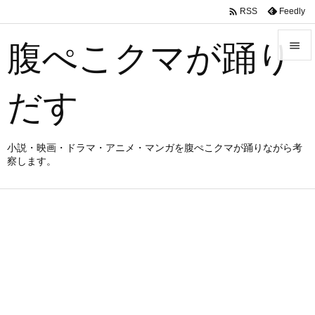

Feedly
RSS
腹ぺこクマが踊り


メニュ
だす

サイド

小説・映画・ドラマ・アニメ・マンガを腹ぺこクマが踊りながら考
察します。
前へ

次へ

検索