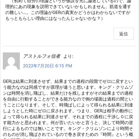
（初めて自分の理論というか仮説を元に論述しているので、論
理的にあの現象を説明できていないかもしれません。筋道を通す
の難しい…。この理論がGERの真実かどうかはわからないですが
もっともらしい理由にはなったんじゃないかな？）
返信
アストルフォ信者
より:
2022年7月20日 6:15 PM
GERは結果に到達させず、結果までの過程の段階でゼロに戻すとい
う能力なのは同感ですが原理が違うと思います。キング・クリムゾ
ンは時間を消し飛ばし、結果だけを残しますがその結果までの過程
を自由に行動することができる能力なので例の場面は過程の間とい
うことになります。そして、時飛ばしによって得られる結果に到達
しようとした時にゼロに戻されます。つまり、GERは相手の動作に
よって得られる結果に到達させず、それまでの過程に干渉し０に戻
す能力かと思われます。何が言いたいかと言うと、決して時間の逆
行によるものでは無いことです。キング・クリムゾンにより時間そ
のものが消し飛ばされているので巻き戻すための『時間』という概