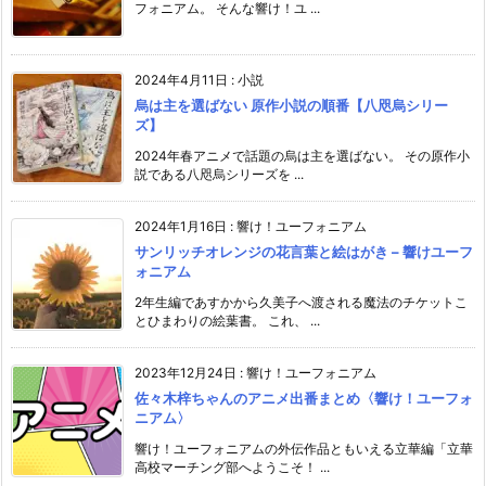
フォニアム。 そんな響け！ユ ...
2024年4月11日
:
小説
烏は主を選ばない 原作小説の順番【八咫烏シリー
ズ】
2024年春アニメで話題の烏は主を選ばない。 その原作小
説である八咫烏シリーズを ...
2024年1月16日
:
響け！ユーフォニアム
サンリッチオレンジの花言葉と絵はがき – 響けユーフ
ォニアム
2年生編であすかから久美子へ渡される魔法のチケットこ
とひまわりの絵葉書。 これ、 ...
2023年12月24日
:
響け！ユーフォニアム
佐々木梓ちゃんのアニメ出番まとめ〈響け！ユーフォ
ニアム〉
響け！ユーフォニアムの外伝作品ともいえる立華編「立華
高校マーチング部へようこそ！ ...