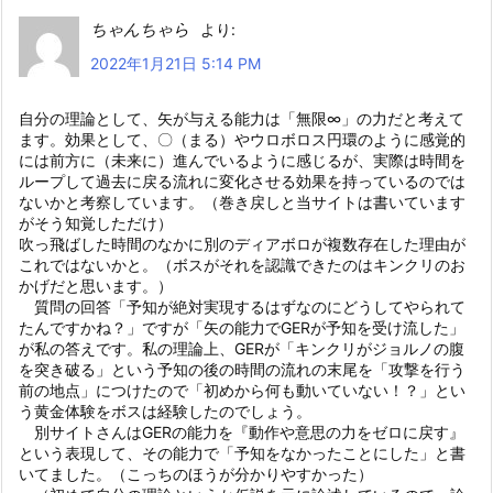
ちゃんちゃら
より:
2022年1月21日 5:14 PM
自分の理論として、矢が与える能力は「無限∞」の力だと考えて
ます。効果として、〇（まる）やウロボロス円環のように感覚的
には前方に（未来に）進んでいるように感じるが、実際は時間を
ループして過去に戻る流れに変化させる効果を持っているのでは
ないかと考察しています。（巻き戻しと当サイトは書いています
がそう知覚しただけ）
吹っ飛ばした時間のなかに別のディアボロが複数存在した理由が
これではないかと。（ボスがそれを認識できたのはキンクリのお
かげだと思います。）
質問の回答「予知が絶対実現するはずなのにどうしてやられて
たんですかね？」ですが「矢の能力でGERが予知を受け流した」
が私の答えです。私の理論上、GERが「キンクリがジョルノの腹
を突き破る」という予知の後の時間の流れの末尾を「攻撃を行う
前の地点」につけたので「初めから何も動いていない！？」とい
う黄金体験をボスは経験したのでしょう。
別サイトさんはGERの能力を『動作や意思の力をゼロに戻す』
という表現して、その能力で「予知をなかったことにした」と書
いてました。（こっちのほうが分かりやすかった）