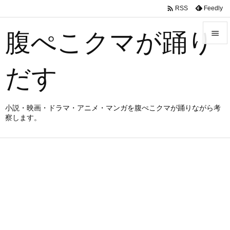

Feedly
RSS
腹ぺこクマが踊り


メニュ
だす

サイド

小説・映画・ドラマ・アニメ・マンガを腹ぺこクマが踊りながら考
察します。
前へ

次へ

検索