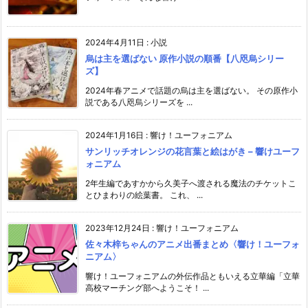
2024年4月11日
:
小説
烏は主を選ばない 原作小説の順番【八咫烏シリー
ズ】
2024年春アニメで話題の烏は主を選ばない。 その原作小
説である八咫烏シリーズを ...
2024年1月16日
:
響け！ユーフォニアム
サンリッチオレンジの花言葉と絵はがき – 響けユーフ
ォニアム
2年生編であすかから久美子へ渡される魔法のチケットこ
とひまわりの絵葉書。 これ、 ...
2023年12月24日
:
響け！ユーフォニアム
佐々木梓ちゃんのアニメ出番まとめ〈響け！ユーフォ
ニアム〉
響け！ユーフォニアムの外伝作品ともいえる立華編「立華
高校マーチング部へようこそ！ ...