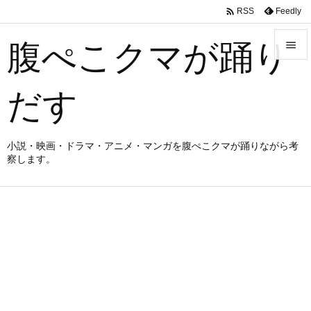

Feedly
RSS
腹ぺこクマが踊り


メニュ
だす

サイド

小説・映画・ドラマ・アニメ・マンガを腹ぺこクマが踊りながら考
察します。
前へ

次へ

検索