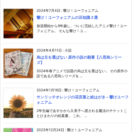
2024年7月4日
:
響け！ユーフォニアム
響け！ユーフォニアムの豆知識３選
放送開始から9年越し、ついに完結したアニメ響け！ユー
フォニアム。 そんな響け！ユ ...
2024年4月11日
:
小説
烏は主を選ばない 原作小説の順番【八咫烏シリー
ズ】
2024年春アニメで話題の烏は主を選ばない。 その原作小
説である八咫烏シリーズを ...
2024年1月16日
:
響け！ユーフォニアム
サンリッチオレンジの花言葉と絵はがき – 響けユーフ
ォニアム
2年生編であすかから久美子へ渡される魔法のチケットこ
とひまわりの絵葉書。 これ、 ...
2023年12月24日
:
響け！ユーフォニアム