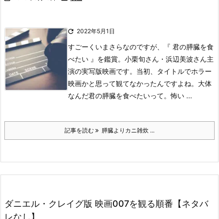

2022年5月1日
すごーくいまさらなのですが、『 君の膵臓を食
べたい 』を鑑賞。小栗旬さん・浜辺美波さん主
演の実写版映画です。
当初、タイトルでホラー
映画かと思って観てなかったんですよね。
大体
なんだ君の膵臓を食べたいって。怖い ...
記事を読む
膵臓よりカニ雑炊 ...
ダニエル・クレイグ版 映画007を観る順番【ネタバ
レなし】