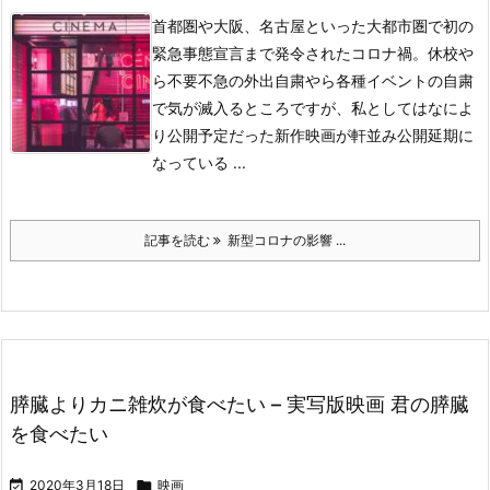
首都圏や大阪、名古屋といった大都市圏で初の
緊急事態宣言まで発令されたコロナ禍。
休校や
ら不要不急の外出自粛やら各種イベントの自粛
で気が滅入るところですが、私としてはなによ
り公開予定だった新作映画が軒並み公開延期に
なっている ...
記事を読む
新型コロナの影響 ...
膵臓よりカニ雑炊が食べたい – 実写版映画 君の膵臓
を食べたい

2020年3月18日

映画