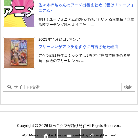
佐々木梓ちゃんのアニメ出番まとめ〈響け！ユーフォ
ニアム〉
響け！ユーフォニアムの外伝作品ともいえる立華編「立華
高校マーチング部へようこそ！ ...
2023年11月21日
:
マンガ
フリーレンがアウラをすぐに自害させた理由
アウラ戦は原作コミックでは3巻 本作序盤で屈指の名場
面、葬送のフリーレン vs ...
Copyright ©
2026
腹ぺこクマが踊りだす
All Rights Reserved.



WordPress Luxeritas Theme is provided by "
Thought is free
".